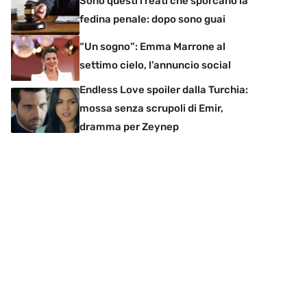
Sono questi i reati che sporcano la
fedina penale: dopo sono guai
“Un sogno”: Emma Marrone al
settimo cielo, l’annuncio social
Endless Love spoiler dalla Turchia:
mossa senza scrupoli di Emir,
dramma per Zeynep