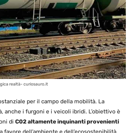
gica realtà- curiosauro.it
stanziale per il campo della mobilità. La
 anche i furgoni e i veicoli ibridi. L’obiettivo è
ioni di
C02 altamente inquinanti provenienti
favore dell’ambiente e dell’ecosostenibilità.