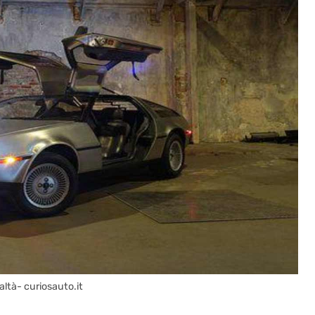
altà- curiosauto.it