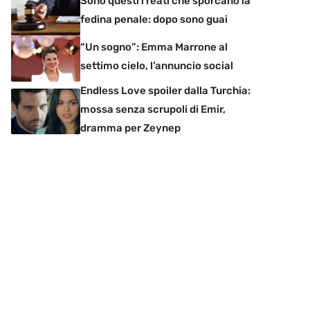
Sono questi i reati che sporcano la
fedina penale: dopo sono guai
“Un sogno”: Emma Marrone al
settimo cielo, l’annuncio social
Endless Love spoiler dalla Turchia:
mossa senza scrupoli di Emir,
dramma per Zeynep