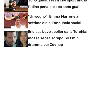
Sono questi i reati che sporcano la
fedina penale: dopo sono guai
“Un sogno”: Emma Marrone al
settimo cielo, l’annuncio social
Endless Love spoiler dalla Turchia:
mossa senza scrupoli di Emir,
dramma per Zeynep