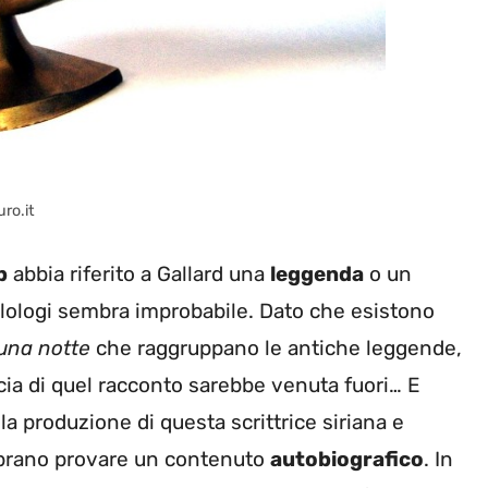
uro.it
b
abbia riferito a Gallard una
leggenda
o un
filologi sembra improbabile. Dato che esistono
 una notte
che raggruppano le antiche leggende,
accia di quel racconto sarebbe venuta fuori… E
la produzione di questa scrittrice siriana e
brano provare un contenuto
autobiografico
. In