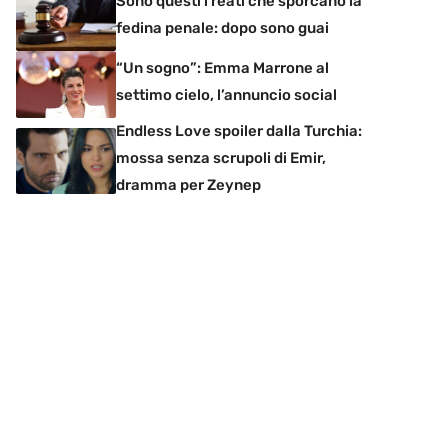
Sono questi i reati che sporcano la
fedina penale: dopo sono guai
“Un sogno”: Emma Marrone al
settimo cielo, l’annuncio social
Endless Love spoiler dalla Turchia:
mossa senza scrupoli di Emir,
dramma per Zeynep