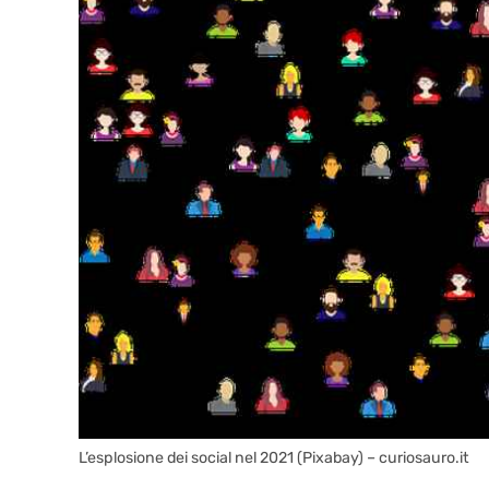
L’esplosione dei social nel 2021 (Pixabay) – curiosauro.it