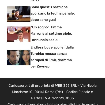
Sono questi i reati che
sporcano la fedina penale:
dopo sono guai
“Un sogno”: Emma
Marrone al settimo cielo,
l’annuncio social
Endless Love spoiler dalla
Turchia: mossa senza
scrupoli di Emir, dramma
per Zeynep
Curiosauro.it di proprietà di WEB 365 SRL - Via Nicola
Marchese 10, 00141 Roma (RM) - Codice Fiscale e
Partita I.V.A. 12279101005
Curiosauro.it non è una testata giornalistica, in quanto