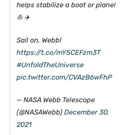
helps stabilize a boat or plane!
⛵ ✈️
Sail on, Webb!
https://t.co/mY5CEFzm3T
#UnfoldTheUniverse
pic.twitter.com/CVAzB6wFhP
— NASA Webb Telescope
(@NASAWebb)
December 30,
2021