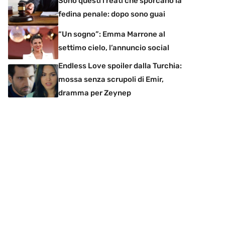
Sono questi i reati che sporcano la
fedina penale: dopo sono guai
“Un sogno”: Emma Marrone al
settimo cielo, l’annuncio social
Endless Love spoiler dalla Turchia:
mossa senza scrupoli di Emir,
dramma per Zeynep