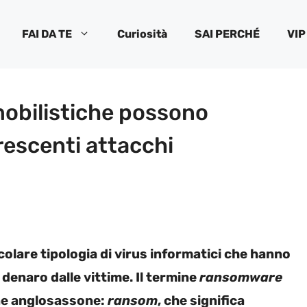
FAI DA TE
Curiosità
SAI PERCHÉ
VIP
obilistiche possono
crescenti attacchi
olare tipologia di virus informatici che hanno
 denaro dalle vittime. Il termine
ransomware
gine anglosassone:
ransom
, che significa