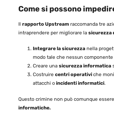
Come si possono impedir
Il
rapporto Upstream
raccomanda tre azio
intraprendere per migliorare la
sicurezza d
Integrare la sicurezza
nella proget
modo tale che nessun componente p
Creare una
sicurezza informatica
s
Costruire
centri operativi
che monit
attacchi o
incidenti informatici
.
Questo
crimine
non può comunque essere s
informatiche.