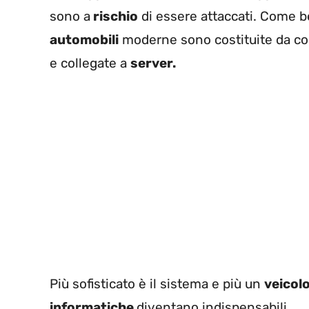
sono a
rischio
di essere attaccati. Come be
automobili
moderne sono costituite da c
e collegate a
server.
Più sofisticato è il sistema e più un
veicol
informatiche
diventano indispensabili.