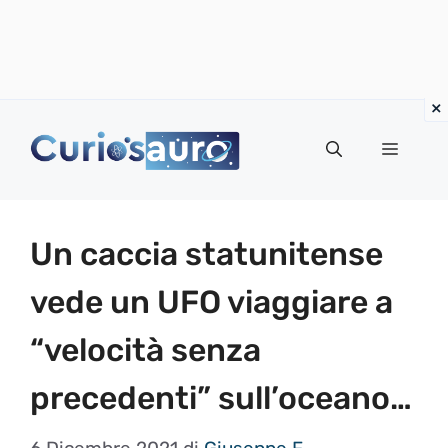
Vai
al
Menu
contenuto
Un caccia statunitense
vede un UFO viaggiare a
“velocità senza
precedenti” sull’oceano…